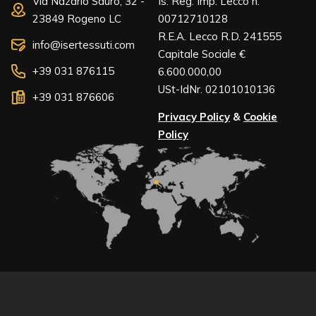
Via Nazario Sauro, 32 -
Is. Reg. Imp. Lecco n.
23849 Rogeno LC
00712710128
R.E.A. Lecco R.D. 241555
info@isertessuti.com
Capitale Sociale €
+39 031 876115
6.600.000,00
USt-IdNr. 02101010136
+39 031 876606
Privacy Policy
&
Cookie
Policy