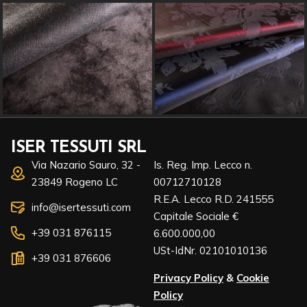
ISER TESSUTI SRL
Via Nazario Sauro, 32 -
Is. Reg. Imp. Lecco n.
23849 Rogeno LC
00712710128
R.E.A. Lecco R.D. 241555
info@isertessuti.com
Capitale Sociale €
+39 031 876115
6.600.000,00
USt-IdNr. 02101010136
+39 031 876606
Privacy Policy
&
Cookie
Policy