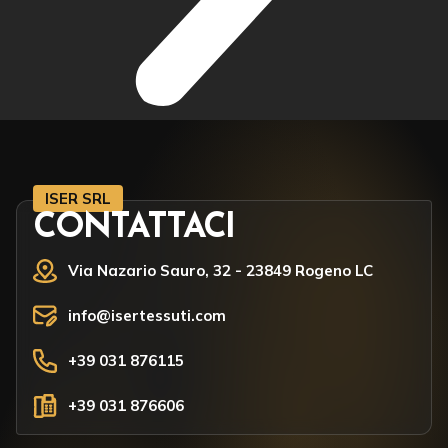
ISER SRL
CONTATTACI
Via Nazario Sauro, 32 - 23849 Rogeno LC
info@isertessuti.com
+39 031 876115
+39 031 876606