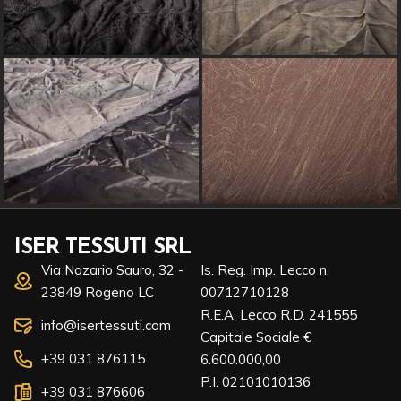
ISER TESSUTI SRL
Via Nazario Sauro, 32 -
Is. Reg. Imp. Lecco n.
23849 Rogeno LC
00712710128
R.E.A. Lecco R.D. 241555
info@isertessuti.com
Capitale Sociale €
+39 031 876115
6.600.000,00
P.I. 02101010136
+39 031 876606