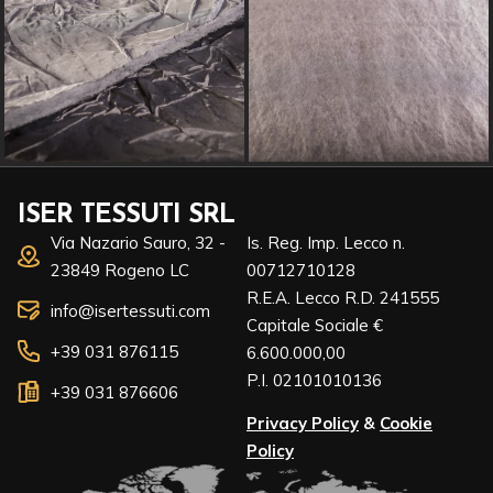
ISER TESSUTI SRL
Via Nazario Sauro, 32 -
Is. Reg. Imp. Lecco n.
23849 Rogeno LC
00712710128
R.E.A. Lecco R.D. 241555
info@isertessuti.com
Capitale Sociale €
+39 031 876115
6.600.000,00
P.I. 02101010136
+39 031 876606
Privacy Policy
&
Cookie
Policy