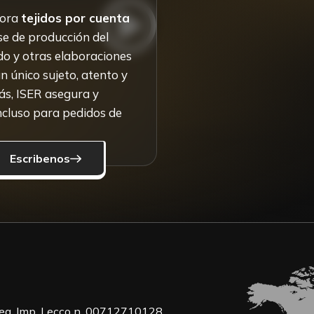
bora
tejidos por cuenta
ase de producción del
ado y otras elaboraciones
un único sujeto, atento y
ás, ISER asegura y
incluso para pedidos de
Escribenos
Reg. Imp. Lecco n. 00712710128