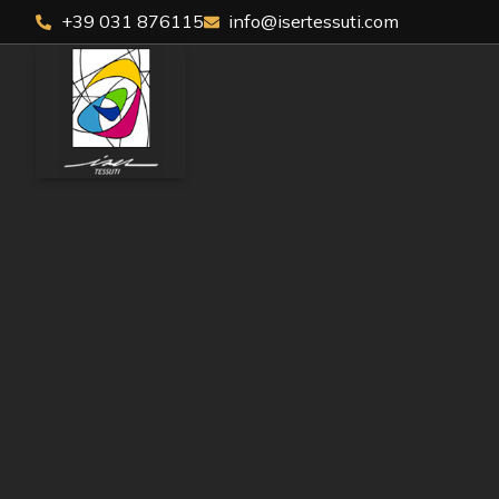
+39 031 876115
info@isertessuti.com