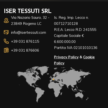
ISER TESSUTI SRL
Via Nazario Sauro, 32 -
Is. Reg. Imp. Lecco n.
23849 Rogeno LC
00712710128
R.E.A. Lecco R.D. 241555
info@isertessuti.com
Capitale Sociale €
+39 031 876115
6.600.000,00
Partita IVA 02101010136
+39 031 876606
Privacy Policy
&
Cookie
Policy